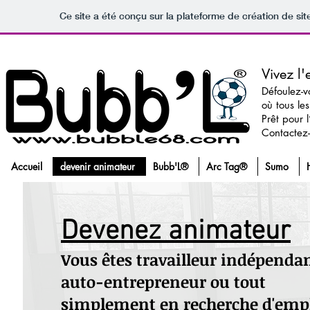
Ce site a été conçu sur la plateforme de création de sit
Vivez l
Défoulez-v
où tous le
Prêt pour 
Contactez-
Accueil
devenir animateur
Bubb'L®
Arc Tag®
Sumo
Devenez animateur
Vous êtes travailleur indépendan
auto-entrepreneur ou tout
simplement en recherche d'emp